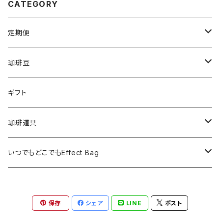
CATEGORY
定期便
毎月1回200ｇ×3 ※送料込み（全6回）
珈琲豆
毎月１回200g×6※送料無料（全6回）
タンザニア・ルカ二村フェアトレード200g
ギフト
毎２週間１回200g×3※送料込み（全12回）
東ティモール フェアトレードオーガニック200g
珈琲道具
毎2か月１回200g×6★送料無料（全６回）
メキシコ ヌーイエテ農園 200g
手動ミル カリタKH-10BK
いつでもどこでもEffect Bag
毎月1回EffectcoffeeBag11個入り
インド
手動ミル カリタKH-9
いつでもどこでもEffect Bag(3袋入り)
保存
シェア
LINE
ポスト
毎月1回Effect coffeeBag22個入り
ペルー アンデスブルー200g
電動ミル カリタKPG-40
いつでもどこでもEffect Bag(7袋入り)