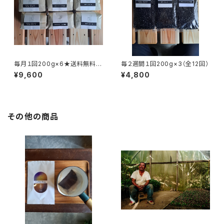
毎月１回200g×6★送料無料
毎２週間１回200g×3（全12回）
（全6回）
¥9,600
¥4,800
その他の商品