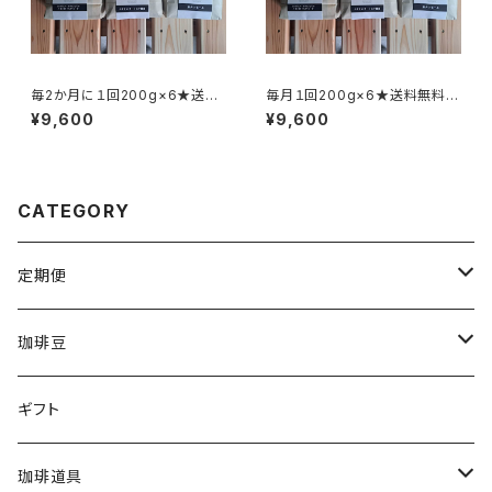
毎2か月に１回200g×6★送料
毎月１回200g×6★送料無料
無料（全6回）
（全6回）
¥9,600
¥9,600
CATEGORY
定期便
毎月1回200ｇ×3 ※送料込み（全6回）
珈琲豆
毎月１回200g×6※送料無料（全6回）
タンザニア・ルカ二村フェアトレード200g
ギフト
毎２週間１回200g×3※送料込み（全12回）
東ティモール フェアトレードオーガニック200g
珈琲道具