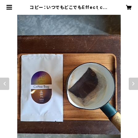
コピー：いつでもどこでもEffect cof
fee Bag(22袋入り)2袋おまけ | Eff
ect coffee