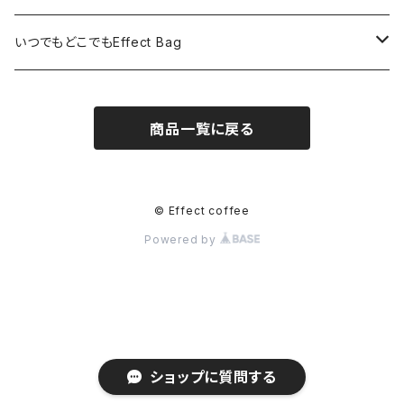
毎2か月１回200g×6★送料無料（全６回）
メキシコ ヌーイエテ農園 200g
手動ミル カリタKH-10BK
いつでもどこでもEffect Bag
毎月1回EffectcoffeeBag11個入り
インド
手動ミル カリタKH-9
いつでもどこでもEffect Bag(3袋入り)
商品一覧に戻る
毎月1回Effect coffeeBag22個入り
ペルー アンデスブルー200g
電動ミル カリタKPG-40
いつでもどこでもEffect Bag(7袋入り)
電動ミル カリタナイスカットG
いつでもどこでもEffect Bag(11袋入り)
© Effect coffee
Powered by
円盤型コーヒードリッパー
いつでもどこでもEffectBag(22袋入り)
ショップに質問する