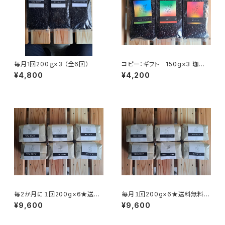
毎月1回200ｇ×3 （全6回）
コピー：ギフト 150g×3 珈琲３
種
¥4,800
¥4,200
毎2か月に１回200g×6★送料
毎月１回200g×6★送料無料
無料（全6回）
（全6回）
¥9,600
¥9,600