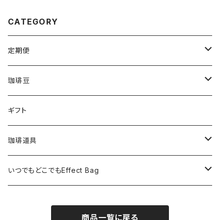
CATEGORY
定期便
毎月1回200ｇ×3 ※送料込み（全6回）
珈琲豆
毎月１回200g×6※送料無料（全6回）
タンザニア・ルカ二村フェアトレード200g
ギフト
毎２週間１回200g×3※送料込み（全12回）
東ティモール フェアトレードオーガニック200g
珈琲道具
毎2か月１回200g×6★送料無料（全６回）
メキシコ ヌーイエテ農園 200g
手動ミル カリタKH-10BK
いつでもどこでもEffect Bag
毎月1回EffectcoffeeBag11個入り
インド
手動ミル カリタKH-9
いつでもどこでもEffect Bag(3袋入り)
商品一覧に戻る