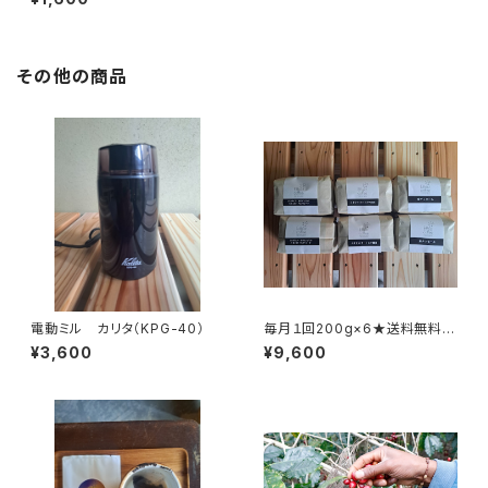
その他の商品
電動ミル カリタ（KPG-40）
毎月１回200g×6★送料無料
（全6回）
¥3,600
¥9,600