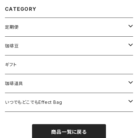
CATEGORY
定期便
毎月1回200ｇ×3 ※送料込み（全6回）
珈琲豆
毎月１回200g×6※送料無料（全6回）
タンザニア・ルカ二村フェアトレード200g
ギフト
毎２週間１回200g×3※送料込み（全12回）
東ティモール フェアトレードオーガニック200g
珈琲道具
毎2か月１回200g×6★送料無料（全６回）
メキシコ ヌーイエテ農園 200g
手動ミル カリタKH-10BK
いつでもどこでもEffect Bag
毎月1回EffectcoffeeBag11個入り
インド
手動ミル カリタKH-9
いつでもどこでもEffect Bag(3袋入り)
商品一覧に戻る