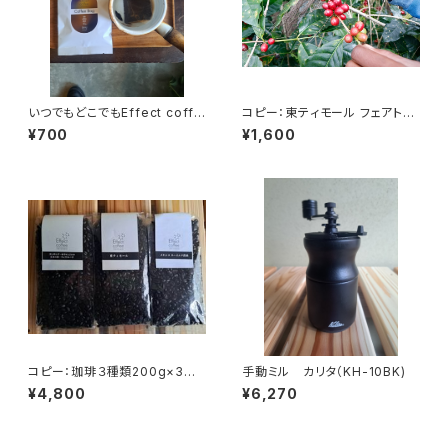
いつでもどこでもEffect coffe
コピー：東ティモール フェアトレ
e Bag(3袋入り)
ードオーガニック 200g
¥700
¥1,600
コピー：珈琲３種類200g×3
手動ミル カリタ（KH-10BK)
タンザニアルカ二村・東ティモー
¥4,800
¥6,270
ル・メキシコ