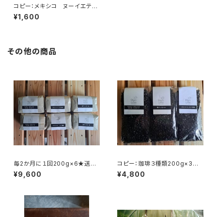
コピー：メキシコ ヌーイエテ農
園 200g
¥1,600
その他の商品
毎2か月に１回200g×6★送料
コピー：珈琲３種類200g×3
無料（全6回）
タンザニアルカ二村・東ティモー
¥9,600
¥4,800
ル・メキシコ