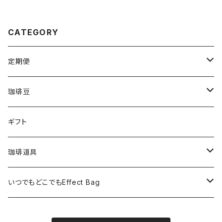
CATEGORY
定期便
毎月1回200ｇ×3 ※送料込み（全6回）
珈琲豆
毎月１回200g×6※送料無料（全6回）
タンザニア・ルカ二村フェアトレード200g
ギフト
毎２週間１回200g×3※送料込み（全12回）
東ティモール フェアトレードオーガニック200g
珈琲道具
毎2か月１回200g×6★送料無料（全６回）
メキシコ ヌーイエテ農園 200g
手動ミル カリタKH-10BK
いつでもどこでもEffect Bag
毎月1回EffectcoffeeBag11個入り
インド
手動ミル カリタKH-9
いつでもどこでもEffect Bag(3袋入り)