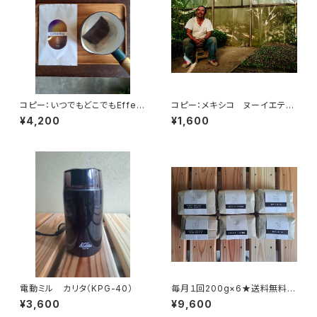
コピー：いつでもどこでもEffect
コピー：メキシコ ヌーイエテ農
coffee Bag(22袋入り)2袋お
園 200g
¥4,200
¥1,600
まけ
電動ミル カリタ（KPG-40）
毎月１回200g×6★送料無料
（全6回）
¥3,600
¥9,600