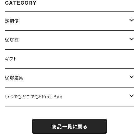
CATEGORY
定期便
毎月1回200ｇ×3 ※送料込み（全6回）
珈琲豆
毎月１回200g×6※送料無料（全6回）
タンザニア・ルカ二村フェアトレード200g
ギフト
毎２週間１回200g×3※送料込み（全12回）
東ティモール フェアトレードオーガニック200g
珈琲道具
毎2か月１回200g×6★送料無料（全６回）
メキシコ ヌーイエテ農園 200g
手動ミル カリタKH-10BK
いつでもどこでもEffect Bag
毎月1回EffectcoffeeBag11個入り
インド
手動ミル カリタKH-9
いつでもどこでもEffect Bag(3袋入り)
商品一覧に戻る
毎月1回Effect coffeeBag22個入り
ペルー アンデスブルー200g
電動ミル カリタKPG-40
いつでもどこでもEffect Bag(7袋入り)