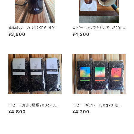
電動ミル カリタ（KPG-40）
コピー：いつでもどこでもEffect
coffee Bag(22袋入り)2袋お
¥3,600
¥4,200
まけ
コピー：珈琲３種類200g×3
コピー：ギフト 150g×3 珈琲３
タンザニアルカ二村・東ティモー
種
¥4,800
¥4,200
ル・メキシコ