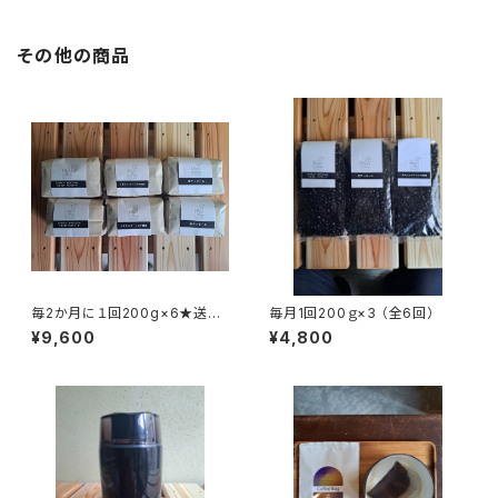
その他の商品
毎2か月に１回200g×6★送料
毎月1回200ｇ×3 （全6回）
無料（全6回）
¥9,600
¥4,800