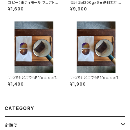
コピー：東ティモール フェアトレ
毎月１回200g×6★送料無料
ードオーガニック 200g
（全6回）
¥1,600
¥9,600
いつでもどこでもEffect coffe
いつでもどこでもEffect coffe
e Bag(7袋入り)1袋おまけ
e Bag(11袋入り)2袋おまけ
¥1,400
¥1,900
CATEGORY
定期便