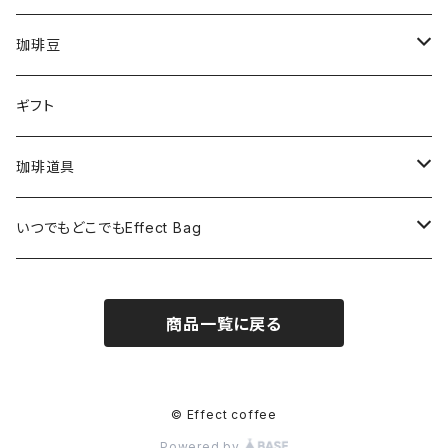
毎月1回200ｇ×3 ※送料込み（全6回）
珈琲豆
毎月１回200g×6※送料無料（全6回）
タンザニア・ルカ二村フェアトレード200g
ギフト
毎２週間１回200g×3※送料込み（全12回）
東ティモール フェアトレードオーガニック200g
珈琲道具
毎2か月１回200g×6★送料無料（全６回）
メキシコ ヌーイエテ農園 200g
手動ミル カリタKH-10BK
いつでもどこでもEffect Bag
毎月1回EffectcoffeeBag11個入り
インド
手動ミル カリタKH-9
いつでもどこでもEffect Bag(3袋入り)
商品一覧に戻る
毎月1回Effect coffeeBag22個入り
ペルー アンデスブルー200g
電動ミル カリタKPG-40
いつでもどこでもEffect Bag(7袋入り)
電動ミル カリタナイスカットG
いつでもどこでもEffect Bag(11袋入り)
© Effect coffee
Powered by